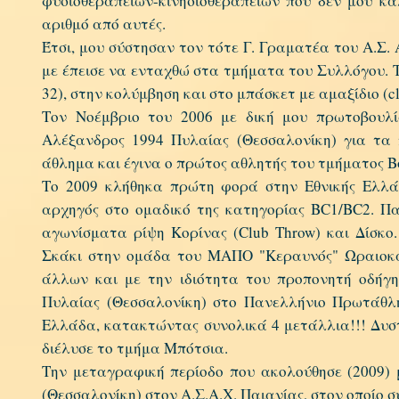
φυσιοθεραπειών-κινησιοθεραπειών που δεν μου κ
αριθμό από αυτές.
Έτσι, μου σύστησαν τον τότε Γ. Γραματέα του 
με έπεισε να ενταχθώ στα τμήματα του Συλλόγου. Τ
32), στην κολύμβηση και στο μπάσκετ με αμαξίδιο (cla
Τον Νοέμβριο του 2006 με δική μου πρωτοβουλί
Αλέξανδρος 1994 Πυλαίας (Θεσσαλονίκη) για τα
άθλημα και έγινα ο πρώτος αθλητής του τμήματος Bo
Το 2009 κλήθηκα πρώτη φορά στην Εθνικής Ελλά
αρχηγός στο ομαδικό της κατηγορίας BC1/BC2. Πα
αγωνίσματα ρίψη Κορίνας (Club Throw) και Δίσκο.
Σκάκι στην ομάδα του ΜΑΠΟ "Κεραυνός" Ωραιοκάστ
άλλων και με την ιδιότητα του προπονητή οδήγ
Πυλαίας (Θεσσαλονίκη) στο Πανελλήνιο Πρωτάθλ
Ελλάδα, κατακτώντας συνολικά 4 μετάλλια!!! Δυστ
διέλυσε το τμήμα Μπότσια.
Την μεταγραφική περίοδο που ακολούθησε (2009)
(Θεσσαλονίκη) στον Α.Σ.Α.Χ. Παιανίας, στον οποίο σ