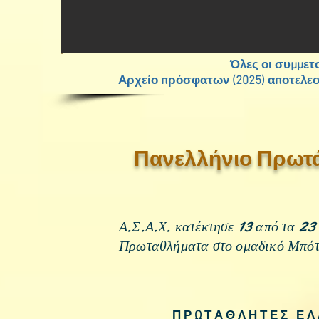
Όλες οι συμμετ
Αρχείο πρόσφατων (2025) αποτελε
Πανελλήνιο Πρωτά
Α.Σ.Α.Χ. κατέκτησε 13 από τα 23
Πρωταθλήματα στο ομαδικό Μπότ
Π Ρ Ω Τ Α Θ Λ Η Τ Ε Σ Ε Λ 