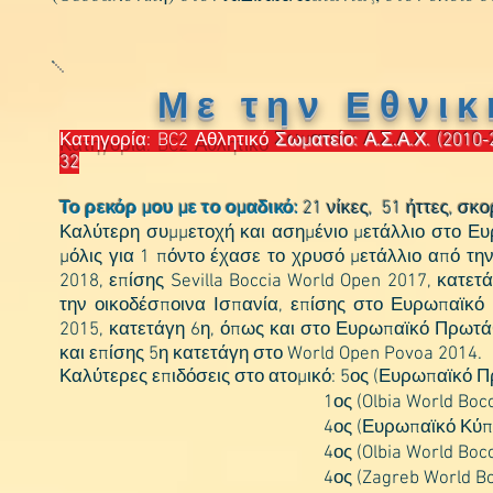
Μ ε τ η ν Ε θ ν ι κ
Κατηγορία: BC2 Αθλητικό
Σωματείο: Α.Σ.Α.Χ. (2010-
32
Το ρεκόρ μου με το ομαδικό:
21 νίκες, 51 ήττες, σκ
Καλύτερη συμμετοχή και ασημένιο μετάλλιο στο Ε
μόλις για 1 πόντο έχασε το χρυσό μετάλλιο από τη
2018, επίσης Sevilla Boccia World Open 2017, κατετ
την οικοδέσποινα Ισπανία, επίσης στο Ευρωπαϊκό
2015, κατετάγη 6η, όπως και στο Ευρωπαϊκό Πρωτά
και επίσης 5η κατετάγη στο World Open Povoa 2014.
Καλύτερες επιδόσεις στο ατομικό: 5ος (Ευρωπαϊκό Π
1ος (Olbia World Boccia Chall
4ος (Ευρωπαϊκό Κύπελλο (Ατομ
4ος (Olbia World Boccia Chall
4ος (Zagreb World Boccia Chal