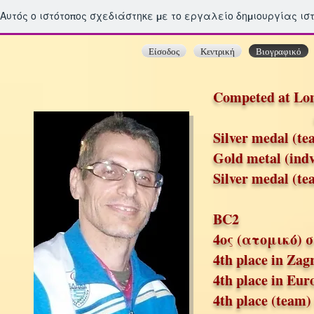
Αυτός ο ιστότοπος σχεδιάστηκε με το εργαλείο δημιουργίας ι
Είσοδος
Κεντρική
Βιογραφικό
Competed at Lo
and member 
Silver med
al (t
Gold metal (ind
Silver medal (te
& 6th 
BC
2
4ος (ατομικό) σ
4th place in
Zagr
4th place in Eu
4th place (team